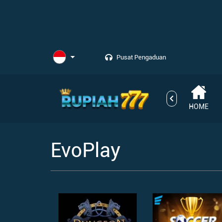
Pusat Pengaduan
HOME
EvoPlay