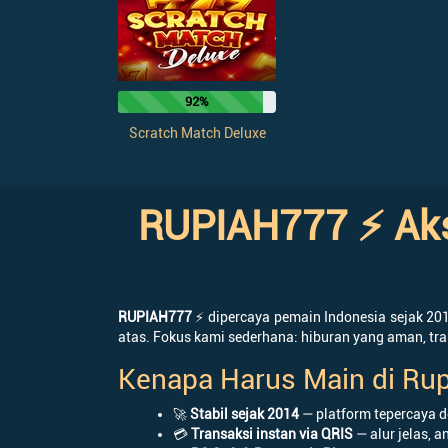
92%
Scratch Match Deluxe
RUPIAH777 ⚡ Akse
RUPIAH777
⚡ dipercaya pemain Indonesia sejak 201
atas. Fokus kami sederhana: hiburan yang aman, tr
Kenapa Harus Main di Ru
🚀
Stabil sejak 2014
— platform tepercaya d
💳
Transaksi instan via QRIS
— alur jelas, a