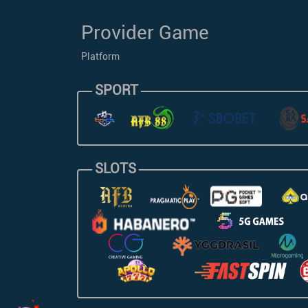
Provider Game
Platform
SPORT
SLOTS