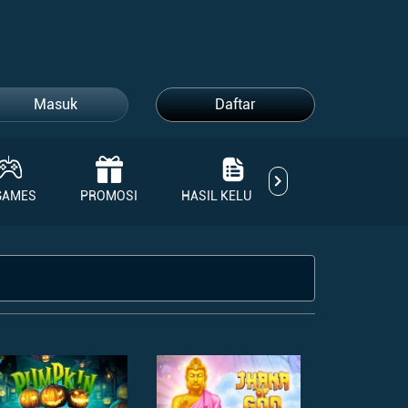
Masuk
Daftar
GAMES
PROMOSI
HASIL KELUARAN
TURNAMEN