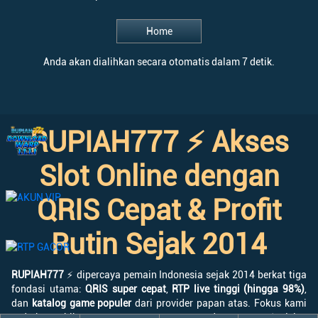
Home
Anda akan dialihkan secara otomatis dalam 7 detik.
RUPIAH777 ⚡ Akses
Slot Online dengan
QRIS Cepat & Profit
Rutin Sejak 2014
RUPIAH777
⚡ dipercaya pemain Indonesia sejak 2014 berkat tiga
fondasi utama:
QRIS super cepat
,
RTP live tinggi (hingga 98%)
,
dan
katalog game populer
dari provider papan atas. Fokus kami
sederhana: hiburan yang aman, transparan, dan punya
value
jelas