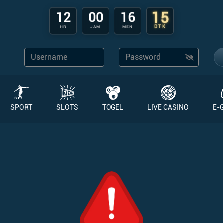
14
12
00
16
DTK
HR
JAM
MEN
SPORT
SLOTS
TOGEL
LIVE CASINO
E-