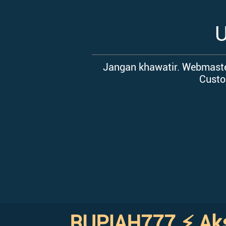
U
Jangan khawatir. Webmaster 
Custo
RUPIAH777 ⚡ Akse