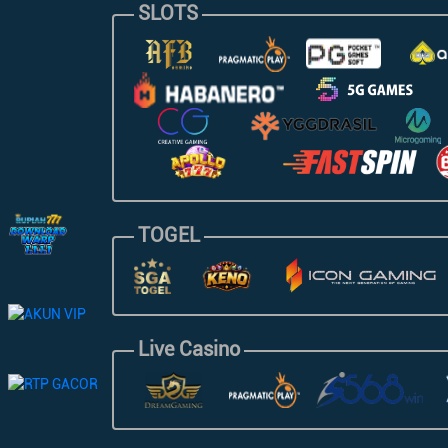
SLOTS
TOGEL
Live Casino