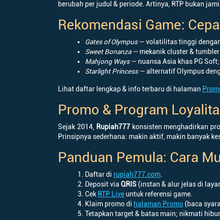
berubah per judul & periode. Artinya, RTP bukan j
Rekomendasi Game: Cepat
Gates of Olympus
— volatilitas tinggi deng
Sweet Bonanza
— mekanik cluster & tumbler
Mahjong Ways
— nuansa Asia khas PG Soft; 
Starlight Princess
— alternatif Olympus deng
Lihat daftar lengkap & info terbaru di halaman
Prom
Promo & Program Loyalit
Sejak 2014,
Rupiah777
konsisten menghadirkan pro
Prinsipnya sederhana: makin aktif, makin banyak 
Panduan Pemula: Cara Mul
Daftar di
rupiah777.com
.
Deposit via
QRIS
(instan & alur jelas di layar
Cek
RTP Live
untuk referensi game.
Klaim promo di
halaman Promo
(baca syara
Tetapkan target & batas main; nikmati hibu