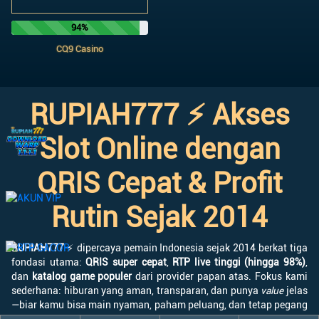
94%
CQ9 Casino
RUPIAH777 ⚡ Akses
Slot Online dengan
QRIS Cepat & Profit
Rutin Sejak 2014
RUPIAH777
⚡ dipercaya pemain Indonesia sejak 2014 berkat tiga
fondasi utama:
QRIS super cepat
,
RTP live tinggi (hingga 98%)
,
dan
katalog game populer
dari provider papan atas. Fokus kami
sederhana: hiburan yang aman, transparan, dan punya
value
jelas
—biar kamu bisa main nyaman, paham peluang, dan tetap pegang